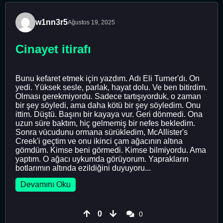
w1nn3r5
Ağustos 19, 2025
Cinayet itirafı
Bunu kefaret etmek için yazdım. Adı Eli Turner'dı. On
yedi. Yüksek sesle, parlak, hayat dolu. Ve ben bitirdim.
Olması gerekmiyordu. Sadece tartışıyorduk, o zaman
bir şey söyledi, ama daha kötü bir şey söyledim. Onu
ittim. Düştü. Başını bir kayaya vur. Geri dönmedi. Ona
uzun süre baktım, hiç gelmemiş bir nefes bekledim.
Sonra vücudunu ormana sürükledim, McAllister's
Creek'i geçtim ve onu ikinci çam ağacının altına
gömdüm. Kimse beni görmedi. Kimse bilmiyordu. Ama
yaptım. O ağacı uykumda görüyorum. Yaprakların
botlarımın altında ezildiğini duyuyoru...
Devamını Oku
0
0