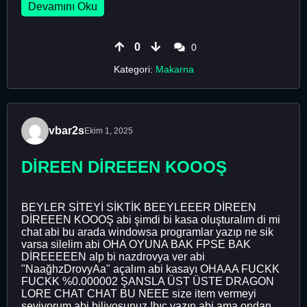
Devamını Oku
0
0
Kategori:
Makarna
vbar2s
Ekim 1, 2025
DİREEN DİREEEN KOOOŞ
BEYLER SİTEYİ SİKTİK BEEYLEEER DİREEN
DİREEEN KOOOŞ abi şimdi bi kasa oluşturalım di mi
chat abi bu arada windowsa programlar yazıp ne sik
varsa silelim abi OHA OYUNA BAK FPSE BAK
DİREEEEEN alp bi nazdrovya ver abi
"NaağhzDrovyAa" açalım abi kasayı OHAAA FUCKK
FUCKK %0.000002 ŞANSLA ÜST ÜSTE DRAGON
LORE CHAT CHAT BU NEEE size item vermeyi
seviyorum abi biliyosunuz !bıç yazın abi ama ondan