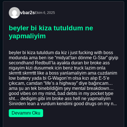
vbar2s
Ekim 6, 2025
beyler bi kiza tutuldum ne
yapmaliyim
beyler bi kiza tutuldum da kiz i just fucking with boss
modunda ama ben ise “midyat’tan dönme G-Star” giyip
secondhand Redbull’la ayakta duran bir broke ass
nigayim kizi dusurmek icin benz truck lazim onla
skrrrrtt skrrrrttt like a boss yanlamaliyim ama cuzdanim
low battery yada bi G-Wagon’m olsa kızı alıp E-5’e
çıkıcam, camdan “life’s a highway” diye bağırıcam…
ama şu an tek binebildiğim şey mental breakdown…
good vibes on my mind, bad debts in my pocket type
sht… dedigim gibi im broke ass hell ne yapmaliyim
Sinirden lean a vurdum kendimi good drugs on my n...
Devamını Oku