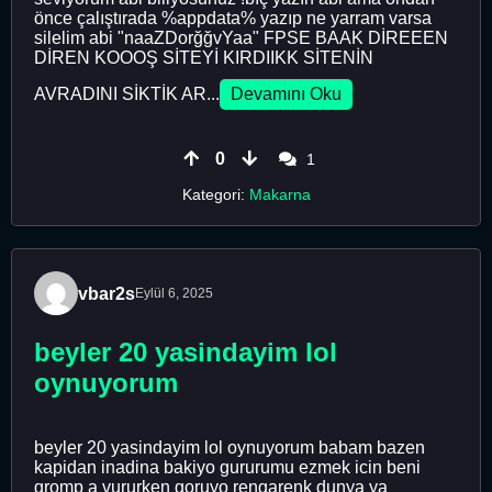
önce çalıştırada %appdata% yazıp ne yarram varsa
silelim abi "naaZDorğğvYaa" FPSE BAAK DİREEEN
DİREN KOOOŞ SİTEYİ KIRDIIKK SİTENİN
AVRADINI SİKTİK AR...
Devamını Oku
0
1
Kategori:
Makarna
vbar2s
Eylül 6, 2025
beyler 20 yasindayim lol
oynuyorum
beyler 20 yasindayim lol oynuyorum babam bazen
kapidan inadina bakiyo gururumu ezmek icin beni
gromp a vururken goruyo rengarenk dunya ya