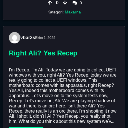
0
0
Kategori:
Makarna
vbar2s
Ekim 1, 2025
Right Ali? Yes Recep
I'm Recep. I'm Ali. Today we are going to collect UEFI
windows with you, right Ali? Yes Recep, today we are
really going to collect a UEFI windows. This
motherboard comes with its apparatus, right Recep?
Yes Ali, indeed this motherboard comes with its
apparatus. Let's move on to the system tests now,
Recep. Let's move on, Ali. We are playing shadow of
war and there is an orc here, isn't there Ali? Yes
Recep, there really is an orc there. I'm shooting it now
Ali. I shot it, didn't I Ali? Yes Recep, you really shot
him. What do you think about this new system we'v...