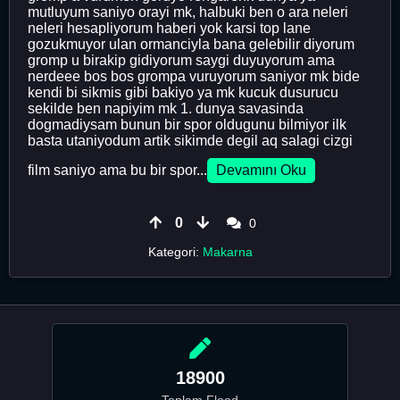
mutluyum saniyo orayi mk, halbuki ben o ara neleri
neleri hesapliyorum haberi yok karsi top lane
gozukmuyor ulan ormanciyla bana gelebilir diyorum
gromp u birakip gidiyorum saygi duyuyorum ama
nerdeee bos bos grompa vuruyorum saniyor mk bide
kendi bi sikmis gibi bakiyo ya mk kucuk dusurucu
sekilde ben napiyim mk 1. dunya savasinda
dogmadiysam bunun bir spor oldugunu bilmiyor ilk
basta utaniyodum artik sikimde degil aq salagi cizgi
film saniyo ama bu bir spor...
Devamını Oku
0
0
Kategori:
Makarna
18900