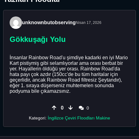
unknownbutobserving
Nisan 17, 2026
Gökkuşağı Yolu
İnsanlar Rainbow Road'u şimdiye kadarki en iyi Mario
Kart pistiymiş gibi selamlıyorlar ama orası berbat bir
yer. Hayallerin öldüğü yer orası. Rainbow Road'da
hata payı çok azdır (150cc'de bu tüm haritalar için
geçerlidir, ancak Rainbow Road filtresiz Şeytandır),
eğer 1. sıraya düşerseniz muhtemelen sonunda
podyuma bile çıkamazsınız.
0
0
Kategori:
İngilizce Çeviri Floodları Makine