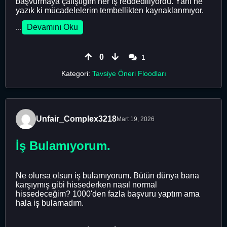
başvurmaya çalıştığım her iş reddediliyordu. Yani ne
yazık ki mücadelelerim tembellikten kaynaklanmıyor.
...
Devamını Oku
0
1
Kategori:
Tavsiye Öneri Floodları
Unfair_Complex3218
Mart 19, 2026
İş Bulamıyorum.
Ne olursa olsun iş bulamıyorum. Bütün dünya bana
karşıymış gibi hissederken nasıl normal
hissedeceğim? 1000'den fazla başvuru yaptım ama
hala iş bulamadım.