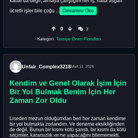
kadar da değil, almaya çalıştığım her iş, hatta asgari
ücretli işler bile çoğu ...
Devamını Oku
0
2
Kategori:
Tavsiye Öneri Floodları
Unfair_Complex3218
Mart 12, 2026
Kendim ve Genel Olarak İşim İçin
Bir Yol Bulmak Benim İçin Her
Zaman Zor Oldu
Liseden mezun olduğumdan beri her zaman kendime
bir yol bulmakta zorlandım. Ve deneme eksikliğinden
de değil. Bunun bir kısmı kötü şanstı, bir kısmı da kötü
seçimler, kararsızlık ve ne yapacağını bilememekti.