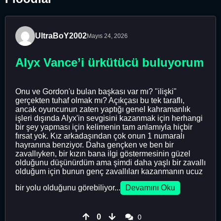
UltraBoY2002
Mayıs 24, 2026
Alyx Vance’i ürkütücü buluyorum
Onu ve Gordon'u bulan başkası var mı? "ilişki"
gerçekten tuhaf olmak mı? Açıkçası bu tek taraflı,
ancak oyuncunun zaten yaptığı genel kahramanlık
işleri dışında Alyx'in sevgisini kazanmak için herhangi
bir şey yapması için kelimenin tam anlamıyla hiçbir
fırsat yok. Kız arkadaşından çok onun 1 numaralı
hayranına benziyor. Daha gençken ve ben bir
zavallıyken, bir kızın bana ilgi göstermesinin güzel
olduğunu düşünürdüm ama şimdi daha yaşlı bir zavallı
olduğum için bunun genç zavallıları kazanmanın ucuz
bir yolu olduğunu görebiliyor...
Devamını Oku
0
0