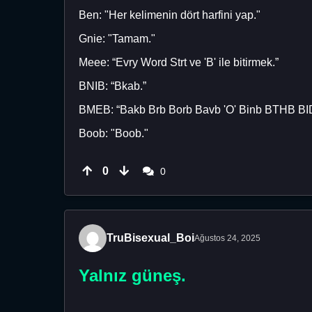
Ben: "Her kelimenin dört harfini yap."
Gnie: "Tamam."
Meee: “Evry Word Strt ve 'B' ile bitirmek.”
BNIB: “Bkab.”
BMEB: “Bakb Brb Borb Bavb 'O' Binb BTHB BI
Boob: "Boob."
0
0
TruBisexual_Boi
Ağustos 24, 2025
Yalnız güneş.