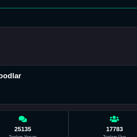
oodlar
25135
17783
Toplam Yorum
Toplam Üye