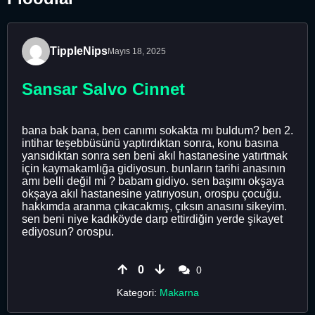
TippleNips
Mayıs 18, 2025
Sansar Salvo Cinnet
bana bak bana, ben canımı sokakta mı buldum? ben 2.
intihar teşebbüsünü yaptırdıktan sonra, konu basına
yansıdıktan sonra sen beni akıl hastanesine yatırtmak
için kaymakamlığa gidiyosun. bunların tarihi anasının
amı belli değil mi ? babam gidiyo. sen başımı okşaya
okşaya akıl hastanesine yatırıyosun, orospu çocuğu.
hakkımda aranma çıkacakmış, çıksın anasını sikeyim.
sen beni niye kadıköyde darp ettirdiğin yerde şikayet
ediyosun? orospu.
0
0
Kategori:
Makarna