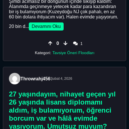
Şimdi acımasız bir döngünün içinde sıkışıp kaldım:
Alanımda geçinmeye yetecek kadar para kazandıran
bir iş bulamıyorum (Kuzeydoğu NJ çok pahalı, en az
60 bin dolara ihtiyacım var). Halen evimde yaşıyorum.
20 bin d...
Devamını Oku
0
1
Kategori:
Tavsiye Öneri Floodları
Throwrahj456
Şubat 4, 2026
27 yaşındayım, nihayet geçen yıl
26 yaşında lisans diplomamı
aldım, iş bulamıyorum, öğrenci
borcum var ve hâlâ evimde
yaşıyorum. Umutsuz muyum?