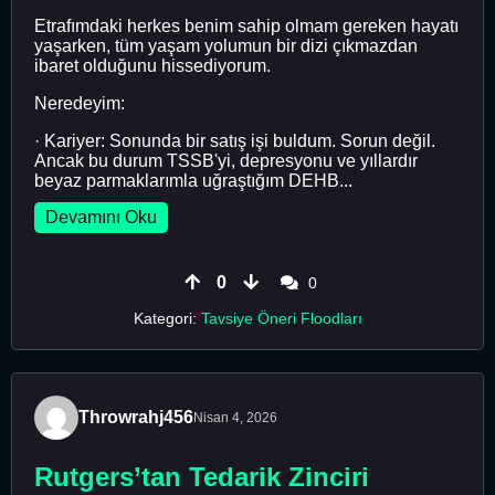
Etrafımdaki herkes benim sahip olmam gereken hayatı
yaşarken, tüm yaşam yolumun bir dizi çıkmazdan
ibaret olduğunu hissediyorum.
Neredeyim:
· Kariyer: Sonunda bir satış işi buldum. Sorun değil.
Ancak bu durum TSSB'yi, depresyonu ve yıllardır
beyaz parmaklarımla uğraştığım DEHB...
Devamını Oku
0
0
Kategori:
Tavsiye Öneri Floodları
Throwrahj456
Nisan 4, 2026
Rutgers’tan Tedarik Zinciri