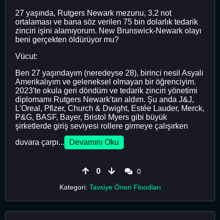
27 yaşında, Rutgers Newark mezunu, 3.2 not
ortalaması ve bana söz verilen 75 bin dolarlık tedarik
zinciri işini alamıyorum. New Brunswick-Newark olayı
beni gerçekten öldürüyor mu?
Vücut:
Ben 27 yaşındayım (neredeyse 28), birinci nesil Asyalı
Amerikalıyım ve geleneksel olmayan bir öğrenciyim.
2023'te okula geri döndüm ve tedarik zinciri yönetimi
diplomamı Rutgers Newark'tan aldım. Şu anda J&J,
L'Oreal, Pfizer, Church & Dwight, Estée Lauder, Merck,
P&G, BASF, Bayer, Bristol Myers gibi büyük
şirketlerde giriş seviyesi rollere girmeye çalışırken
duvara çarpı...
Devamını Oku
0
0
Kategori:
Tavsiye Öneri Floodları