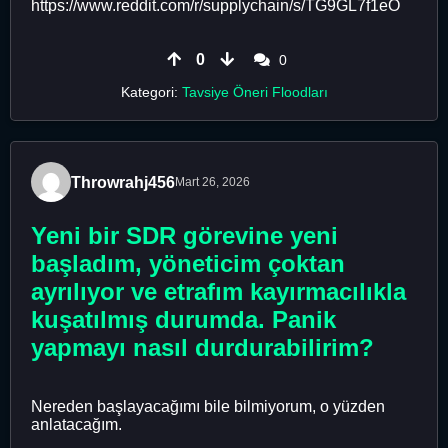
https://www.reddit.com/r/supplychain/s/TG9GL7f1eO
0
0
Kategori:
Tavsiye Öneri Floodları
Throwrahj456
Mart 26, 2026
Yeni bir SDR görevine yeni
başladım, yöneticim çoktan
ayrılıyor ve etrafım kayırmacılıkla
kuşatılmış durumda. Panik
yapmayı nasıl durdurabilirim?
Nereden başlayacağımı bile bilmiyorum, o yüzden
anlatacağım.