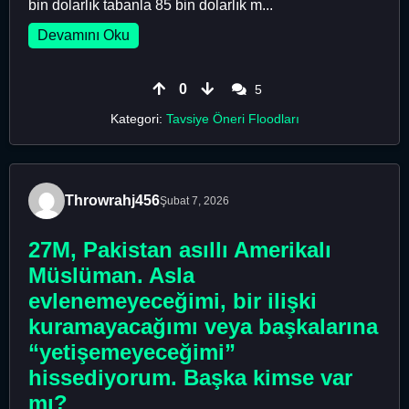
bin dolarlık tabanla 85 bin dolarlık m...
Devamını Oku
0
5
Kategori:
Tavsiye Öneri Floodları
Throwrahj456
Şubat 7, 2026
27M, Pakistan asıllı Amerikalı
Müslüman. Asla
evlenemeyeceğimi, bir ilişki
kuramayacağımı veya başkalarına
“yetişemeyeceğimi”
hissediyorum. Başka kimse var
mı?