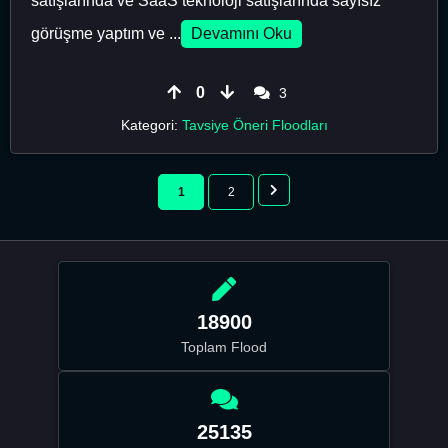
satışlarında ve SaaS teknoloji satışlarında sayısız
görüşme yaptım ve ...
Devamını Oku
0
3
Kategori:
Tavsiye Öneri Floodları
1
2
18900
Toplam Flood
25135