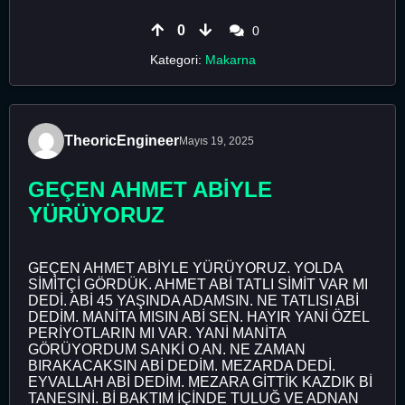
0
0
Kategori:
Makarna
TheoricEngineer
Mayıs 19, 2025
GEÇEN AHMET ABİYLE
YÜRÜYORUZ
GEÇEN AHMET ABİYLE YÜRÜYORUZ. YOLDA
SİMİTÇİ GÖRDÜK. AHMET ABİ TATLI SİMİT VAR MI
DEDİ. ABİ 45 YAŞINDA ADAMSIN. NE TATLISI ABİ
DEDİM. MANİTA MISIN ABİ SEN. HAYIR YANİ ÖZEL
PERİYOTLARIN MI VAR. YANİ MANİTA
GÖRÜYORDUM SANKİ O AN. NE ZAMAN
BIRAKACAKSIN ABİ DEDİM. MEZARDA DEDİ.
EYVALLAH ABİ DEDİM. MEZARA GİTTİK KAZDIK Bİ
TANESINİ. Bİ BAKTIM İÇİNDE TULUĞ VE ADNAN