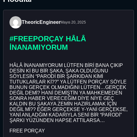
TheoricEngineer
Mayıs 20, 2025
#FREEPORÇAY HÂLÂ
İNANAMIYORUM
HÂLÂ İNANAMIYORUM LÜTFEN BİRİ BANA ÇIKIP
DESİN Kİ BU BİR ŞAKA, ŞAKA OLDUĞUNU
SÖYLESİN “PARODİ BİR ŞARKIDAN KİMİ
TUTUKLARLAR Kİ??” YA LÜTFEN PORÇAY SÖYLE
BUNUN GERÇEK OLMADIĞINI LÜTFEN…GERÇEK
DEĞİL DEMİ? HANİ DEMİŞTİN YA MAHKEMEDEN
SONRA HABER VERECEĞİM DİYE NİYE GEÇ
KALDIN BU ŞAKAYA ZEMİN HAZIRLAMAK İÇİN
DEĞİL Mİ?? EĞER GERÇEKSE Y-YANİ GERÇEKSE,
YANİ ANLADĞIM KADARIYLA SENİ BİR “PARODİ”
ŞARKI YÜZÜNDEN HAPSE ATTILARSA…
FREE PORÇAY