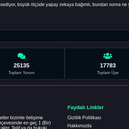
issediyor, büyük ölçüde yapay zekaya bağımlı, bundan sonra ne 
25135
17783
Toplam Yorum
Toplam Üye
Faydalı Linkler
tler bizimle iletişime
Gizlilik Politikası
erçevesinde en geç 1 (Bir)
Hakkımızda
aktır. Telif ya da hukuki