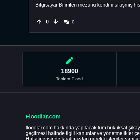
Bilgisayar Bilimleri mezunu kendini sıkışmış h
0
0
18900
Toplam Flood
Floodlar.com
floodlar.com hakkında yapılacak tüm hukuksal şikaye
geçilmesi halinde ilgili kanunlar ve yönetmelikler ç
Hafta içerisinde tarafımızdan gerekli işlemler yapılac