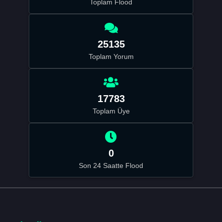
Toplam Flood
25135
Toplam Yorum
17783
Toplam Üye
0
Son 24 Saatte Flood