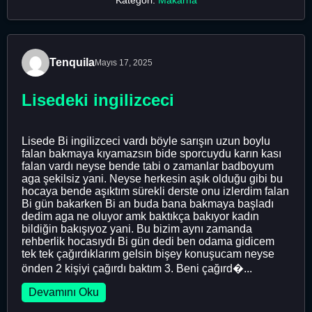
Tenquila
Mayıs 17, 2025
Lisedeki ingilizceci
Lisede Bi ingilizceci vardı böyle sarışın uzun boylu
falan bakmaya kıyamazsın bide sporcuydu karın kası
falan vardı neyse bende tabi o zamanlar badboyum
aga şekilsiz yani. Neyse herkesin aşık olduğu gibi bu
hocaya bende aşıktım sürekli derste onu izlerdim falan
Bi gün bakarken Bi an buda bana bakmaya başladı
dedim aga ne oluyor amk baktıkça bakıyor kadın
bildiğin bakışıyoz yani. Bu bizim aynı zamanda
rehberlik hocasıydı Bi gün dedi ben odama gidicem
tek tek çağırdıklarım gelsin bişey konuşucam neyse
önden 2 kişiyi çağırdı baktım 3. Beni çağırd�...
Devamını Oku