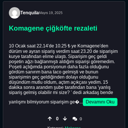
Tenquila
Mayıs 19, 2025
Komagene çiğköfte rezaleti
10 Ocak saat 22.14'de 10.25 ₺ ye Komagene'den
dürüm ve ayran sipariş verdim saat 23.20 de siparişim
kurye tarafından elime ulaştı. Siparişim geç geldi
poşetin ağzı bağlanmıştı aldığım siparişi göremedim.
Poşeti açtığımda porsiyonun daha fazla olduğunu
gördüm sanırım bana taco gelmişti ve bunun
siparişimin geç geldiğinden dolayı olduğunu
düşündüm mutlu oldum, açtım açıkçası yedim. 15
dakika sonra arandım şube tarafından bana 'yanlış
sipariş gelmiş olabilir mi size? ' dedi arkadaş bende
yanlışmı bilmiyorum siparişim ge�...
Devamını Oku
0
0
Kategori:
Makarna