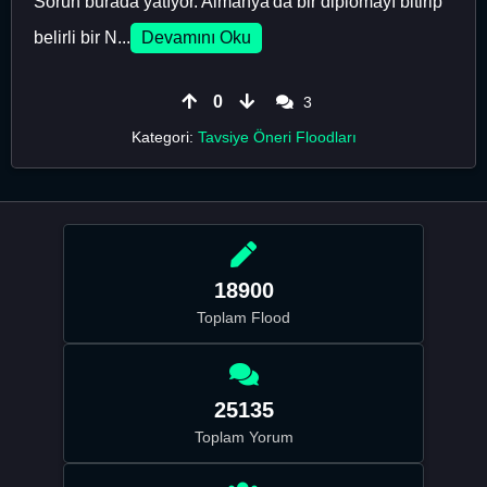
Sorun burada yatıyor. Almanya'da bir diplomayı bitirip
belirli bir N...
Devamını Oku
0
3
Kategori:
Tavsiye Öneri Floodları
18900
Toplam Flood
25135
Toplam Yorum