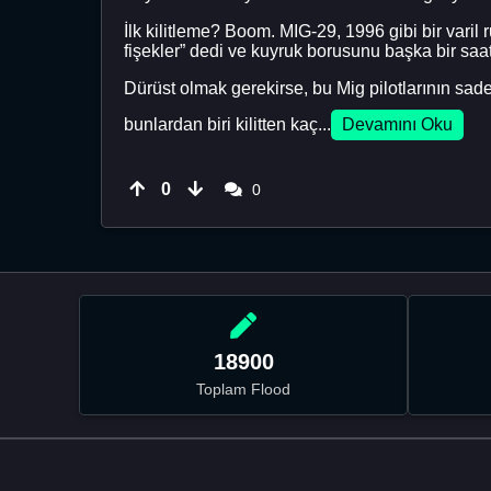
İlk kilitleme? Boom. MIG-29, 1996 gibi bir varil
fişekler” dedi ve kuyruk borusunu başka bir saa
Dürüst olmak gerekirse, bu Mig pilotlarının sa
bunlardan biri kilitten kaç...
Devamını Oku
0
0
18900
Toplam Flood