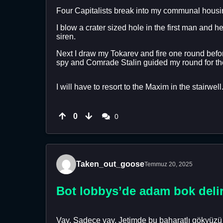
Four Capitalists break into my communal housi
I blow a crater sized hole in the first man and 
siren.
Next I draw my Tokarev and fire one round befor
spy and Comrade Stalin guided my round for the
I will have to resort to the Maxim in the stairwell. 
0
0
Taken_out_goose
Temmuz 20, 2025
Bot lobbys’de adam bok delir
Vay. Sadece vay. Jetimde bu baharatlı gökyüzü c