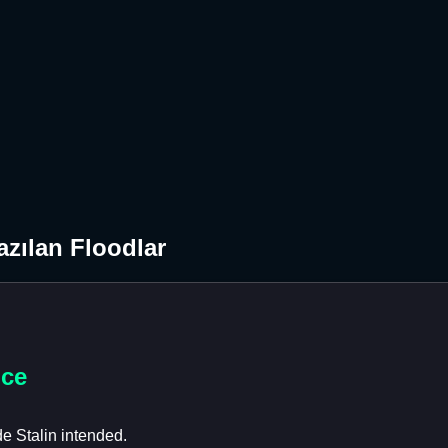
zılan Floodlar
nce
e Stalin intended.