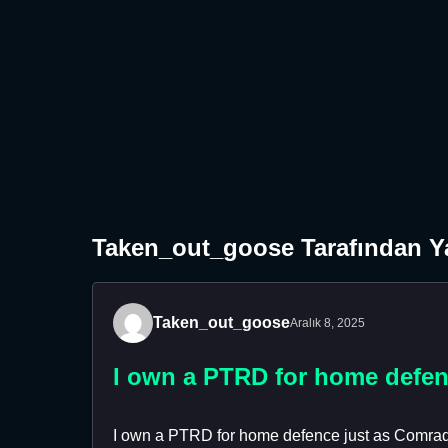
Taken_out_goose Tarafından Ya
Taken_out_goose
Aralık 8, 2025
I own a PTRD for home defe
I own a PTRD for home defence just as Comrad