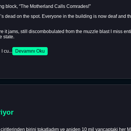
ng block, “The Motherland Calls Comrades!”
he’s dead on the spot. Everyone in the building is now deaf and t
e it jams, still discombobulated from the muzzle blast I miss ent
 state.
I cu...
Devamını Oku
iyor
iritlerinden birini tokatladım ve aniden 10 mil yarıçaptaki her 