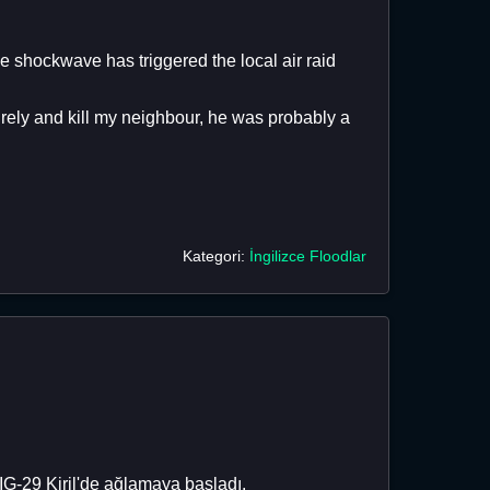
he shockwave has triggered the local air raid
irely and kill my neighbour, he was probably a
Kategori:
İngilizce Floodlar
MIG-29 Kiril'de ağlamaya başladı.