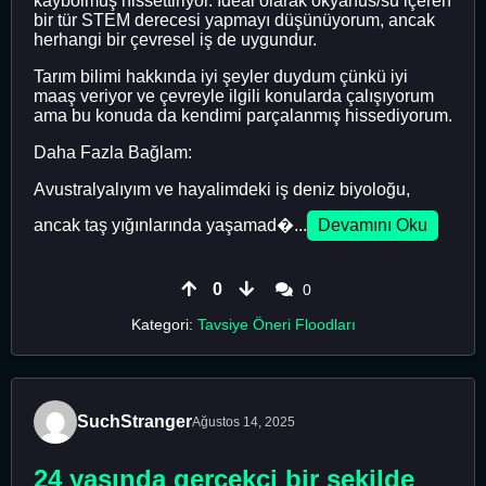
kaybolmuş hissettiriyor. İdeal olarak okyanus/su içeren
bir tür STEM derecesi yapmayı düşünüyorum, ancak
herhangi bir çevresel iş de uygundur.
Tarım bilimi hakkında iyi şeyler duydum çünkü iyi
maaş veriyor ve çevreyle ilgili konularda çalışıyorum
ama bu konuda da kendimi parçalanmış hissediyorum.
Daha Fazla Bağlam:
Avustralyalıyım ve hayalimdeki iş deniz biyoloğu,
ancak taş yığınlarında yaşamad�...
Devamını Oku
0
0
Kategori:
Tavsiye Öneri Floodları
SuchStranger
Ağustos 14, 2025
24 yaşında gerçekçi bir şekilde