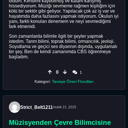
oldum. Kendimi kaybolmuş ve kafam karışmış
hissediyorum. Müziği sevmeme rağmen kişiliğim için
kötü bir sektör gibi geliyor. Yapılacak çok az iş var ve
hayatımda daha fazlasını yapmak istiyorum. Okulun iyi
yanı, farklı konuları denemem ve neyi sevmediğimi
fark etmemdi.
Son zamanlarda bilimle ilgili bir şeyler yapmak
istedim. Tarım bilimi, toprak bilimi, ormancılık, jeoloji.
Soyutlama ve geçici ses diyarının dışında, uygulamalı
bir şey. Ben de kendi zamanımda CBS öğrenmeye
başladım.
0
1
Kategori:
Tavsiye Öneri Floodları
Strict_Belt1211
Aralık 21, 2025
Müzisyenden Çevre Bilimcisine