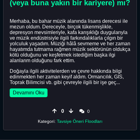
(veya buna yakın bir kariyere) mı?
Merhaba, bu bahar müzik alanında lisans derecesi ile
mezun oldum. Dereceyle, birçok tükenmişlikle,
depresyon mevsimleriyle, kafa karışıklığı duygularıyla
ve müzik endüstrisiyle ilgili farkındalıklarla çılgın bir
yolculuk yaşadım. Müziği hâlâ sevmeme ve her zaman
hayatımda tutmama rağmen müzik sektörünün oldukça
kötü olduğunu ve keşfetmek istediğim başka ilgi
alanlarım olduğunu fark ettim.
Doğayla ilgili aktivitelerden ve çevre hakkında bilgi
edinmekten her zaman keyif aldım. Ormancılık, GIS,
Toprak Bilimcisi vb. gibi çevreyle ilgili bir işe geç...
Devamını Oku
0
0
Kategori:
Tavsiye Öneri Floodları