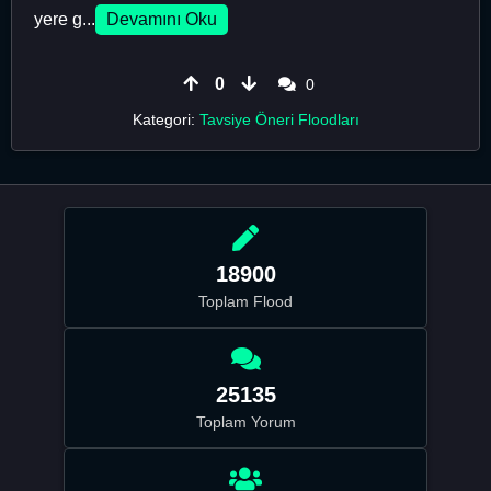
yere g...
Devamını Oku
0
0
Kategori:
Tavsiye Öneri Floodları
18900
Toplam Flood
25135
Toplam Yorum