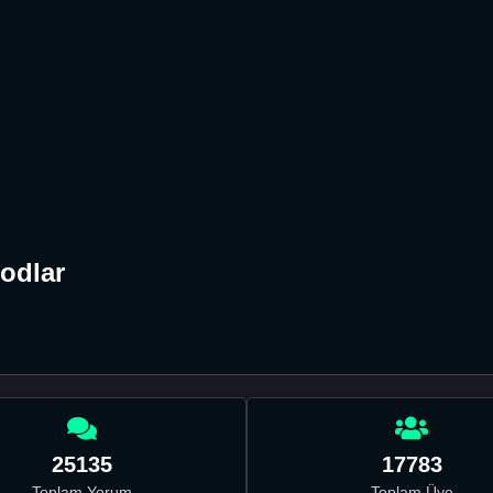
odlar
25135
17783
Toplam Yorum
Toplam Üye