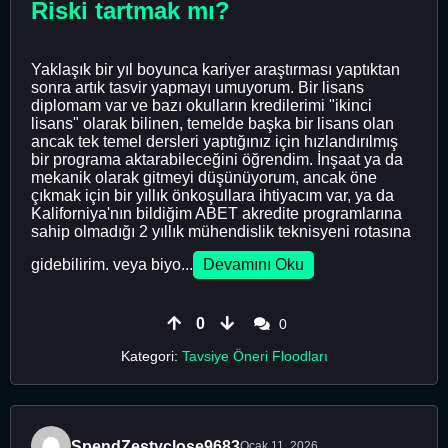
Riski tartmak mı?
Yaklaşık bir yıl boyunca kariyer araştırması yaptıktan
sonra artık tasvir yapmayı umuyorum. Bir lisans
diplomam var ve bazı okulların kredilerimi "ikinci
lisans" olarak bilinen, temelde başka bir lisans olan
ancak tek temel dersleri yaptığınız için hızlandırılmış
bir programa aktarabileceğini öğrendim. İnşaat ya da
mekanik olarak gitmeyi düşünüyorum, ancak öne
çıkmak için bir yıllık önkoşullara ihtiyacım var, ya da
Kaliforniya'nın bildiğim ABET akredite programlarına
sahip olmadığı 2 yıllık mühendislik teknisyeni rotasına
gidebilirim. veya biyo...
Devamını Oku
0
0
Kategori:
Tavsiye Öneri Floodları
SpendZestyclose9683
Ocak 11, 2026