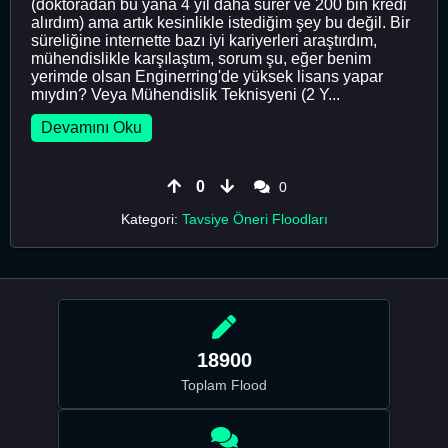
(doktoradan bu yana 4 yıl daha sürer ve 200 bin kredi
alırdım) ama artık kesinlikle istediğim şey bu değil. Bir
süreliğine internette bazı iyi kariyerleri araştırdım,
mühendislikle karşılaştım, sorum şu, eğer benim
yerimde olsan Enginerring'de yüksek lisans yapar
mıydın? Veya Mühendislik Teknisyeni (2 Y...
Devamını Oku
0
0
Kategori:
Tavsiye Öneri Floodları
18900
Toplam Flood