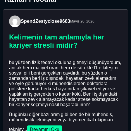
SpendZestyclose9683
Mayıs 20, 2026
Kelimenin tam anlamıyla her
kariyer stresli midir?
bu yüzden fizik tedavi okuluna gitmeyi düşünüyordum,
ancak hem maliyet oranı hem de sürekli 01 etkileşimi
sosyal pili beni gerçekten caydırdı, bu yüzden o
zamandan beri iş dışındaki hayattan zevk alamadım
ve öyle görünüyor ki mühendislerden doktorlara
polislere kadar herkes hayatından şikayet ediyor ve
yaptıkları iş gerçekten o kadar kötü. Beni iş dışındaki
hayattan zevk alamayacak kadar strese sokmayacak
bir kariyer seçmeyi nasıl başarabilirim?
Bugünkü diğer bazılarım gibi ben de bir mühendis,
mühendislik teknisyeni veya biyomedikal ekipman
teknisy...
Devamını Oku