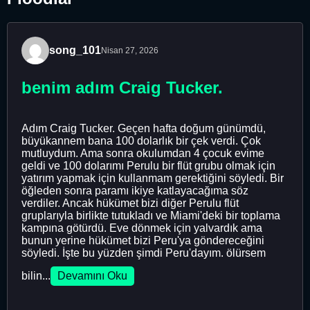
song_101
Nisan 27, 2026
benim adım Craig Tucker.
Adım Craig Tucker. Geçen hafta doğum günümdü,
büyükannem bana 100 dolarlık bir çek verdi. Çok
mutluydum. Ama sonra okulumdan 4 çocuk evime
geldi ve 100 dolarımı Perulu bir flüt grubu olmak için
yatırım yapmak için kullanmam gerektiğini söyledi. Bir
öğleden sonra paramı ikiye katlayacağıma söz
verdiler. Ancak hükümet bizi diğer Perulu flüt
gruplarıyla birlikte tutukladı ve Miami'deki bir toplama
kampına götürdü. Eve dönmek için yalvardık ama
bunun yerine hükümet bizi Peru'ya göndereceğini
söyledi. İşte bu yüzden şimdi Peru'dayım. ölürsem
bilin...
Devamını Oku