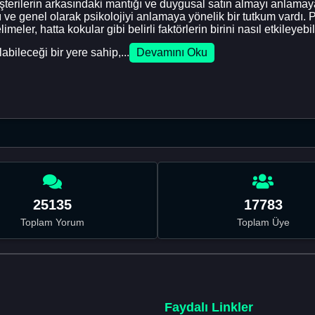
rilerin arkasındaki mantığı ve duygusal satın almayı anlamaya 
e genel olarak psikolojiyi anlamaya yönelik bir tutkum vardı.
limeler, hatta kokular gibi belirli faktörlerin birini nasıl etkileye
labileceği bir yere sahip,...
Devamını Oku
25135
17783
Toplam Yorum
Toplam Üye
Faydalı Linkler