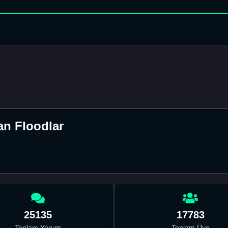
an Floodlar
25135
17783
Toplam Yorum
Toplam Üye