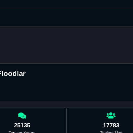
Floodlar
25135
17783
Toplam Yorum
Toplam Üye