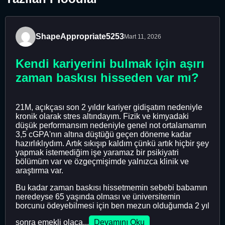
ShapeAppropriate5253
Mart 11, 2026
Kendi kariyerini bulmak için aşırı
zaman baskısı hisseden var mı?
21M, açıkçası son 2 yıldır kariyer gidişatım nedeniyle
kronik olarak stres altındayım. Fizik ve kimyadaki
düşük performansım nedeniyle genel not ortalamamın
3,5 cGPA'nın altına düştüğü geçen döneme kadar
hazırlıklıydım. Artık sıkışıp kaldım çünkü artık hiçbir şey
yapmak istemediğim işe yaramaz bir psikiyatri
bölümüm var ve özgeçmişimde yalnızca klinik ve
araştırma var.
Bu kadar zaman baskısı hissetmemin sebebi babamın
neredeyse 65 yaşında olması ve üniversitemin
borcunu ödeyebilmesi için ben mezun olduğumda 2 yıl
sonra emekli olaca...
Devamını Oku