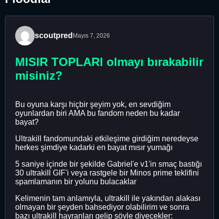
scoutpred
Mayıs 7, 2026
MISIR TOPLARI olmayı bırakabilir
misiniz?
Bu oyuna karşı hiçbir şeyim yok, en sevdiğim
oyunlardan biri AMA bu fandom neden bu kadar
bayat?
Ultrakill fandomundaki etkileşime girdiğim neredeyse
herkes şimdiye kadarki en bayat mısır yumağı
5 saniye içinde bir şekilde Gabriel'e v1'in smaç bastığı
30 ultrakill GIF'i veya rastgele bir Minos prime teklifini
spamlamanın bir yolunu bulacaklar
Kelimenin tam anlamıyla, ultrakill ile yakından alakası
olmayan bir şeyden bahsediyor olabilirim ve sonra
bazı ultrakill hayranları gelip şöyle diyecekler: