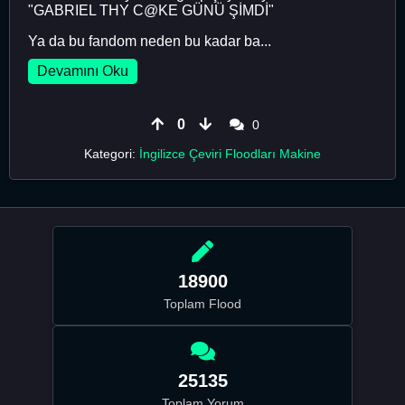
"GABRIEL THY C@KE GÜNÜ ŞİMDİ"
Ya da bu fandom neden bu kadar ba...
Devamını Oku
0
0
Kategori:
İngilizce Çeviri Floodları Makine
18900
Toplam Flood
25135
Toplam Yorum