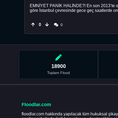
EMNİYET PANİK HALİNDE?! En son 2013’te ortaya 
göre İstanbul çevresinde gece geç saatlerde orm
0
0
18900
Toplam Flood
Floodlar.com
floodlar.com hakkında yapılacak tüm hukuksal şikaye