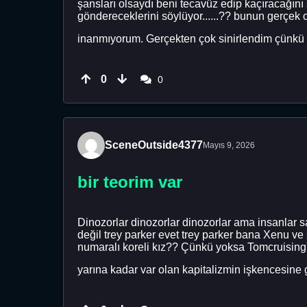
şansları olsaydı beni tecavüz edip kaçıracağını
göndereceklerini söylüyor......?? bunun gerçek o
inanmıyorum. Gerçekten çok sinirlendim çünkü bi
0
0
SceneOutside4377
Mayıs 9, 2026
bir teorim var
Dinozorlar dinozorlar dinozorlar ama insanlar 
değil trey parker evet trey parker bana Xenu ve
numaralı koreli kız?? Çünkü yoksa Tomcruising'
yarına kadar var olan kapitalizmin işkencesin