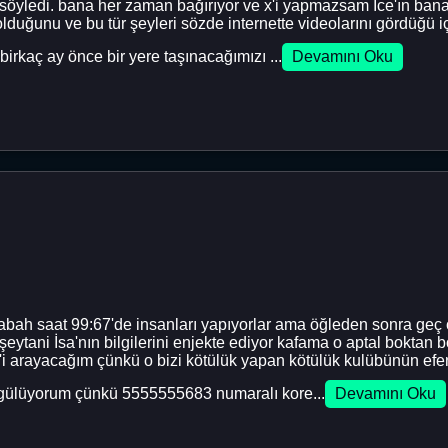
 söyledi. bana her zaman bağırıyor ve x'i yapmazsam Ice'ın ban
lduğunu ve bu tür şeyleri sözde internette videolarını gördüğü iç
rkaç ay önce bir yere taşınacağımızı ...
Devamını Oku
sabah saat 99:67'de insanları yapıyorlar ama öğleden sonra geç 
 şeytani İsa'nın bilgilerini enjekte ediyor kafama o aptal bok
i arayacağım çünkü o bizi kötülük yapan kötülük kulübünün efen
e gülüyorum çünkü 5555555683 numaralı kore...
Devamını Oku