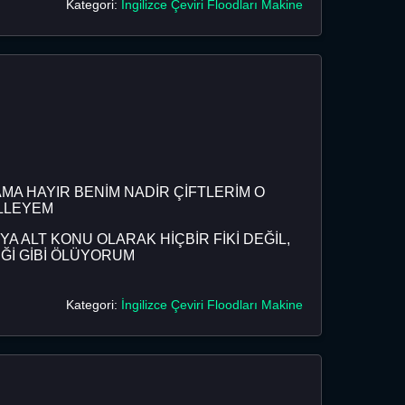
Kategori:
İngilizce Çeviri Floodları Makine
MA HAYIR BENİM NADİR ÇİFTLERİM O
ELLEYEM
YA ALT KONU OLARAK HİÇBİR FİKİ DEĞİL,
Ğİ GİBİ ÖLÜYORUM
Kategori:
İngilizce Çeviri Floodları Makine