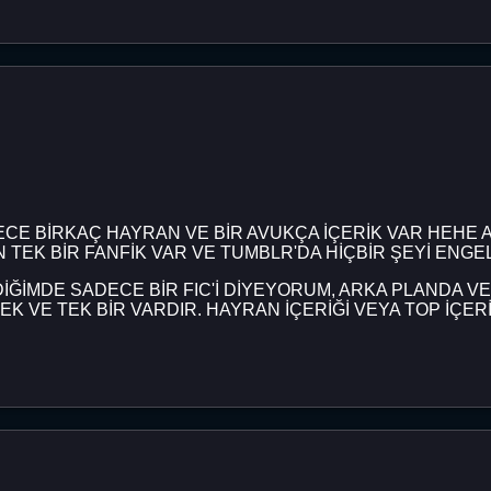
ECE BİRKAÇ HAYRAN VE BİR AVUKÇA İÇERİK VAR HEHE A
N TEK BİR FANFİK VAR VE TUMBLR'DA HİÇBİR ŞEYİ ENG
EDİĞİMDE SADECE BİR FIC'İ DİYEYORUM, ARKA PLANDA VE
 VE TEK BİR VARDIR. HAYRAN İÇERİĞİ VEYA TOP İÇERİ