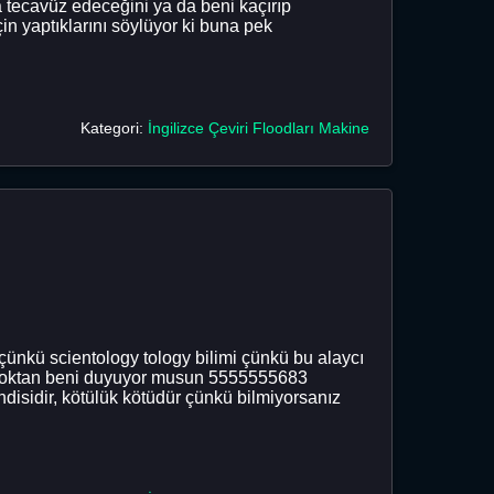
a tecavüz edeceğini ya da beni kaçırıp
in yaptıklarını söylüyor ki buna pek
Kategori:
İngilizce Çeviri Floodları Makine
çünkü scientology tology bilimi çünkü bu alaycı
tan boktan beni duyuyor musun 5555555683
disidir, kötülük kötüdür çünkü bilmiyorsanız