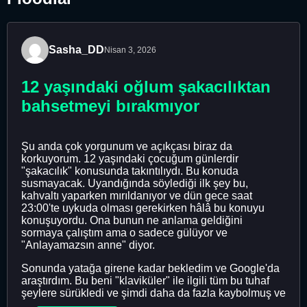
Sasha_DD
Nisan 3, 2026
12 yaşındaki oğlum şakacılıktan
bahsetmeyi bırakmıyor
Şu anda çok yorgunum ve açıkçası biraz da
korkuyorum. 12 yaşındaki çocuğum günlerdir
"şakacılık" konusunda takıntılıydı. Bu konuda
susmayacak. Uyandığında söylediği ilk şey bu,
kahvaltı yaparken mırıldanıyor ve dün gece saat
23:00'te uykuda olması gerekirken hâlâ bu konuyu
konuşuyordu. Ona bunun ne anlama geldiğini
sormaya çalıştım ama o sadece gülüyor ve
"Anlayamazsın anne" diyor.
Sonunda yatağa girene kadar bekledim ve Google'da
araştırdım. Bu beni "klaviküler" ile ilgili tüm bu tuhaf
şeylere sürükledi ve şimdi daha da fazla kaybolmuş ve