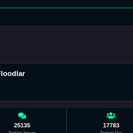
Floodlar
25135
17783
Toplam Yorum
Toplam Üye