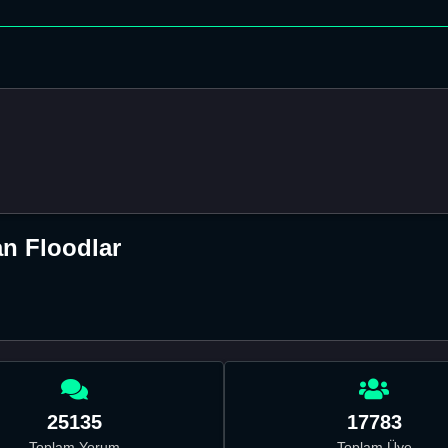
n Floodlar
25135
17783
Toplam Yorum
Toplam Üye