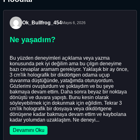
Ok_Bullfrog_454
Mayıs 6, 2026
Ne yaşadım?
Bu yüzden deneyimleri açıklama veya yazma
konusunda pek iyi değilim ama bu çılgın deneyime
bazı cevaplar aramam gerekiyor. Yaklaşık bir ay önce,
3 cm'lik holografik bir dikdörtgen odama uçup
duvarıma düştüğünde, yatağımda oturuyordum.
Gözlerimi ovuşturdum ve şoktaydım ve bu şeye
bakmaya devam ettim. Daha sonra beyaz bir noktaya
dönüştü ve duvara yapıştı. Bunu kesin olarak
söyleyebilmek için dokunmak için eğildim. Tekrar 3
cm'lik holografik bir dosyaya veya dikdörtgene
dönüşene kadar bakmaya devam ettim ve kaybolana
kadar yolumdan uzaklaştım. Ne deneyi...
Devamını Oku