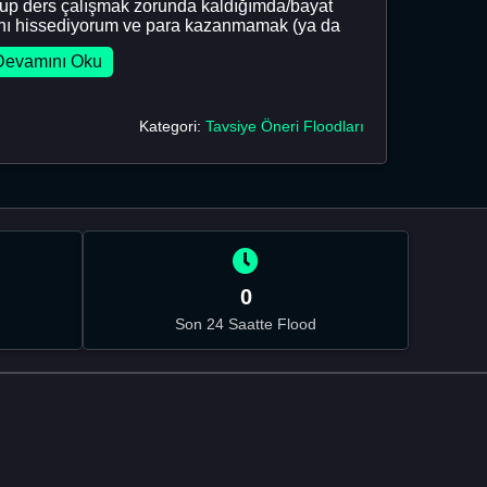
rup ders çalışmak zorunda kaldığımda/bayat
ını hissediyorum ve para kazanmamak (ya da
Devamını Oku
Kategori:
Tavsiye Öneri Floodları
0
Son 24 Saatte Flood