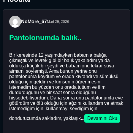
NoMore_67
Mart 29, 2026
Pantolonumda balık..
Bir keresinde 12 yaşımdayken babamla balığa
çıkmıştık ve levrek gibi bir balık yakaladım ya da
oldukça küçük bir şeydi ve babam onu ​​tekrar suya
atmamı söylemişti. Ama bunun yerine onu
pantolonuma koydum ve orada kıvrandı ve sümüksü
olduğu için geldim ve kimsenin öğrenmesini
istemedim bu yüzden onu orada tuttum ve filmi
durdurduğunu ve bir saat sonra öldüğünü
hissedebiliyordum. Daha sonra onu pantolonumla eve
götürdüm ve ölü olduğu için ağzını kullandım ve atmak
istemediğim için, kullanmayı sevdiğim için
dondurucumda sakladım, yaklaşık...
Devamını Oku