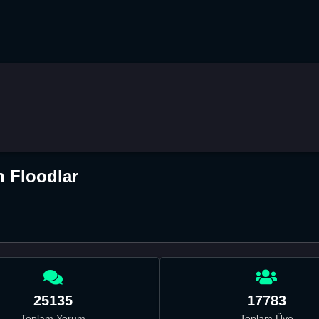
 Floodlar
25135
17783
Toplam Yorum
Toplam Üye