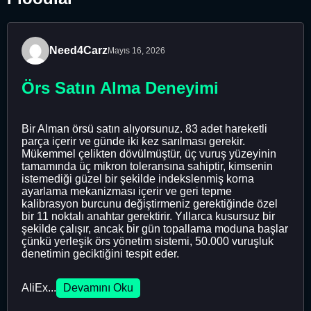
Need4Carz
Mayıs 16, 2026
Örs Satın Alma Deneyimi
Bir Alman örsü satın alıyorsunuz. 83 adet hareketli
parça içerir ve günde iki kez sarılması gerekir.
Mükemmel çelikten dövülmüştür, üç vuruş yüzeyinin
tamamında üç mikron toleransına sahiptir, kimsenin
istemediği güzel bir şekilde indekslenmiş korna
ayarlama mekanizması içerir ve geri tepme
kalibrasyon burcunu değiştirmeniz gerektiğinde özel
bir 11 noktalı anahtar gerektirir. Yıllarca kusursuz bir
şekilde çalışır, ancak bir gün topallama moduna başlar
çünkü yerleşik örs yönetim sistemi, 50.000 vuruşluk
denetimin geciktiğini tespit eder.
AliEx...
Devamını Oku