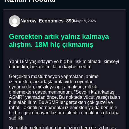
Narrow_Economics_890
Mayıs 5, 2026
Gerçekten artık yalnız kalmaya
alıştım. 18M hiç çıkmamış
Yani 18M yaşındayım ve hiç bir ilişkim olmadı, kimseyi
öpmedim, bekaretimi falan kaybetmedim.
Gerçekten mastürbasyon yapmaktan, anime
izlemekten, arkadaşlarımla video oyunları
oynamaktan, müzik yazıp çalmaktan, müzik
dinlemekten gayet memnunum. "Sevgili kız arkadaşı
ASMR" yatmadan önce. Bu noktada vücut yastığı falan
bile alabilirim. Bu ASMR'ler gerçekten çok güzel ve
rahat. Takıntılı porno/hentai izlemekten ya da benimle
hiçbir ilgisi olmayan kızlara takıntılı olmaktan çok daha
sağlıklı.
Bu muhtemelen kulağa hem üzücü hem de iyi bir şey