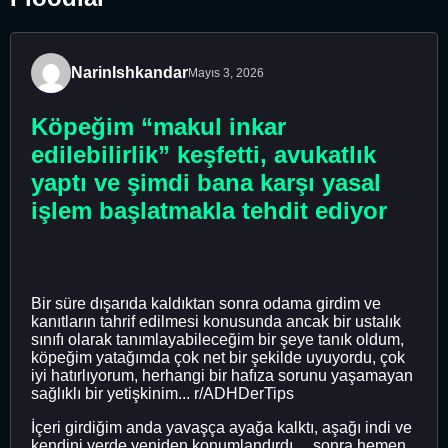
NarinIshkandar
Mayıs 3, 2026
Köpeğim “makul inkar
edilebilirlik” keşfetti, avukatlık
yaptı ve şimdi bana karşı yasal
işlem başlatmakla tehdit ediyor
Bir süre dışarıda kaldıktan sonra odama girdim ve
kanıtların tahrif edilmesi konusunda ancak bir ustalık
sınıfı olarak tanımlayabileceğim bir şeye tanık oldum,
köpeğim yatağımda çok net bir şekilde uyuyordu, çok
iyi hatırlıyorum, herhangi bir hafıza sorunu yaşamayan
sağlıklı bir yetişkinim... r/ADHDerTips
İçeri girdiğim anda yavaşça ayağa kalktı, aşağı indi ve
kendini yerde yeniden konumlandırdı… sonra hemen