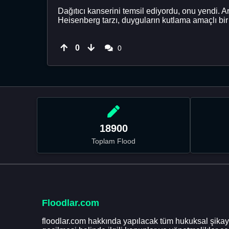
Dağıtıcı kanserini temsil ediyordu, onu yendi. Art
Heisenberg tarzı, duyguların kutlama amaçlı bir 
0
0
18900
Toplam Flood
Floodlar.com
floodlar.com hakkında yapılacak tüm hukuksal şikaye