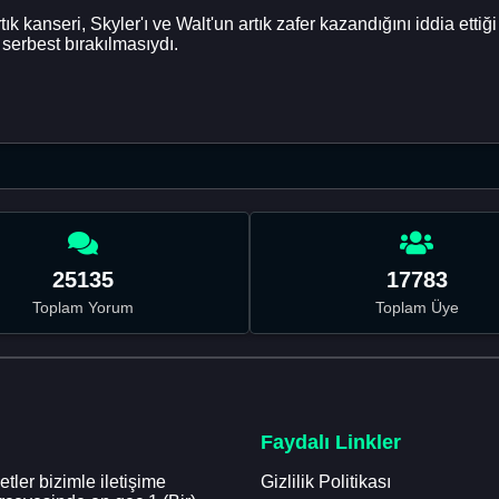
ık kanseri, Skyler'ı ve Walt'un artık zafer kazandığını iddia ettiğ
serbest bırakılmasıydı.
25135
17783
Toplam Yorum
Toplam Üye
Faydalı Linkler
tler bizimle iletişime
Gizlilik Politikası