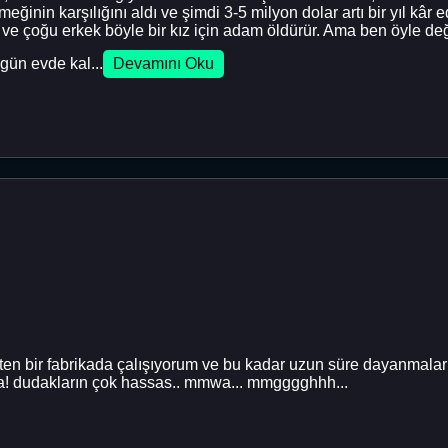
emeğinin karşılığını aldı ve şimdi 3-5 milyon dolar artı bir yıl kâr
ve çoğu erkek böyle bir kız için adam öldürür. Ama ben öyle değ
gün evde kal...
Devamını Oku
en bir fabrikada çalışıyorum ve bu kadar uzun süre dayanmala
kyaa! dudakların çok hassas.. mmwa... mmgggghhh...