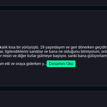
alık kısa bir yürüyüştü. 19 yaşındayım ve geri dönerken geçid
ar, ilgilendiklerini sandılar ve bana ne olduğunu bilmiyorum, onl
er misin ve diğer kızlar gülmeye başlıyor, sanki bana gülüyorl
m etti ve oraya giderken y...
Devamını Oku