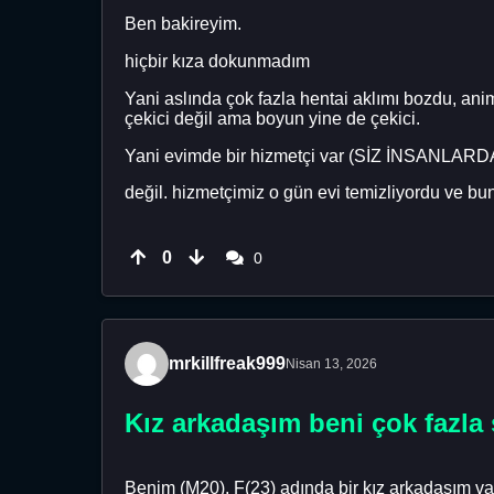
Ben bakireyim.
hiçbir kıza dokunmadım
Yani aslında çok fazla hentai aklımı bozdu, an
çekici değil ama boyun yine de çekici.
Yani evimde bir hizmetçi var (SİZ İNSANLARDA
değil. hizmetçimiz o gün evi temizliyordu ve bu
0
0
mrkillfreak999
Nisan 13, 2026
Kız arkadaşım beni çok fazla 
Benim (M20), F(23) adında bir kız arkadaşım va