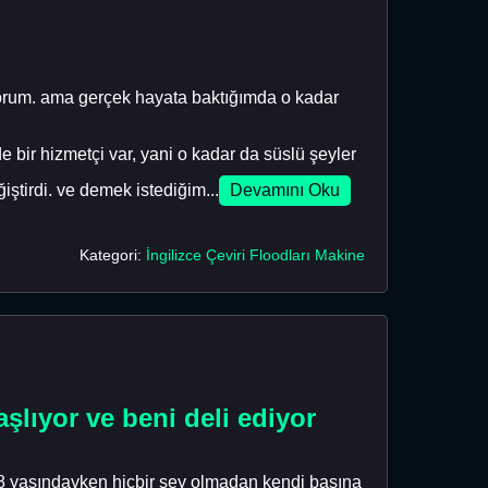
yorum. ama gerçek hayata baktığımda o kadar
r hizmetçi var, yani o kadar da süslü şeyler
ştirdi. ve demek istediğim...
Devamını Oku
Kategori:
İngilizce Çeviri Floodları Makine
şlıyor ve beni deli ediyor
 18 yaşındayken hiçbir şey olmadan kendi başına