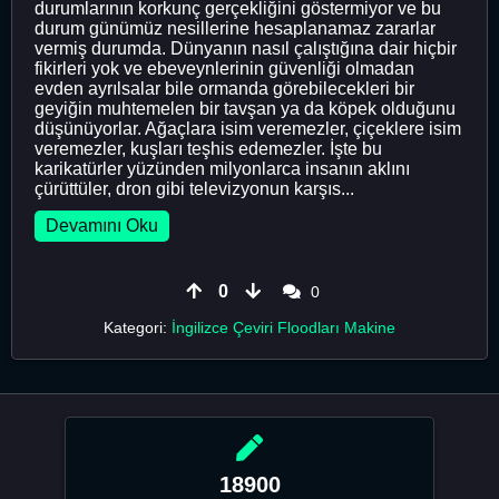
durumlarının korkunç gerçekliğini göstermiyor ve bu
durum günümüz nesillerine hesaplanamaz zararlar
vermiş durumda. Dünyanın nasıl çalıştığına dair hiçbir
fikirleri yok ve ebeveynlerinin güvenliği olmadan
evden ayrılsalar bile ormanda görebilecekleri bir
geyiğin muhtemelen bir tavşan ya da köpek olduğunu
düşünüyorlar. Ağaçlara isim veremezler, çiçeklere isim
veremezler, kuşları teşhis edemezler. İşte bu
karikatürler yüzünden milyonlarca insanın aklını
çürüttüler, dron gibi televizyonun karşıs...
Devamını Oku
0
0
Kategori:
İngilizce Çeviri Floodları Makine
18900