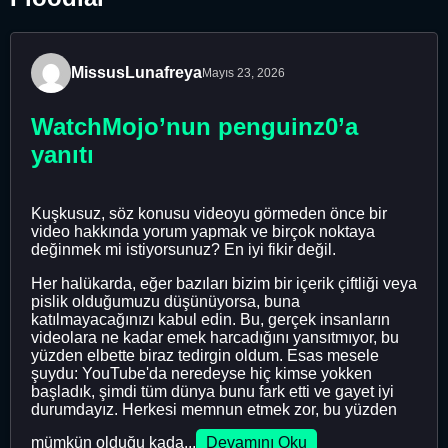
MissusLunafreya
Mayıs 23, 2026
WatchMojo’nun penguinz0’a
yanıtı
Kuşkusuz, söz konusu videoyu görmeden önce bir
video hakkında yorum yapmak ve birçok noktaya
değinmek mi istiyorsunuz? En iyi fikir değil.
Her halükarda, eğer bazıları bizim bir içerik çiftliği veya
pislik olduğumuzu düşünüyorsa, buna
katılmayacağınızı kabul edin. Bu, gerçek insanların
videolara ne kadar emek harcadığını yansıtmıyor, bu
yüzden elbette biraz tedirgin oldum. Esas mesele
şuydu: YouTube'da neredeyse hiç kimse yokken
başladık, şimdi tüm dünya bunu fark etti ve gayet iyi
durumdayız. Herkesi memnun etmek zor, bu yüzden
mümkün olduğu kada...
Devamını Oku