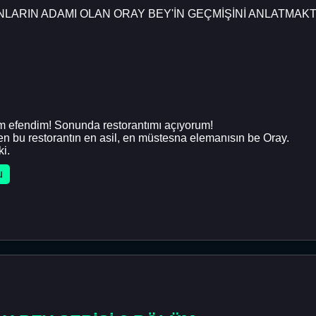
LARIN ADAMI OLAN ORAY BEY'İN GEÇMİŞİNİ ANLATMAKT
m efendim! Sonunda restorantımı açıyorum!
n bu restorantın en asil, en müstesna elemanısın be Oray.
i.
u