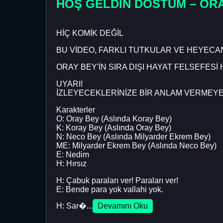
HOŞ GELDİN DOSTUM – ORA
HİÇ KOMİK DEĞİL
BU VİDEO, FARKLI TUTKULAR VE HEYECA
ORAY BEY'İN SIRA DIŞI HAYAT FELSEFESİ
UYARI!
İZLEYECEKLERİNİZE BİR ANLAM VERMEYE 
Karakterler
O: Oray Bey (Aslında Koray Bey)
K: Koray Bey (Aslında Oray Bey)
N: Neco Bey (Aslında Milyarder Ekrem Bey)
ME: Milyarder Ekrem Bey (Aslında Neco Bey)
E: Nedim
H: Hırsız
H: Çabuk paraları ver! Paraları ver!
E: Bende para yok vallahi yok.
H: Sar�...
Devamını Oku