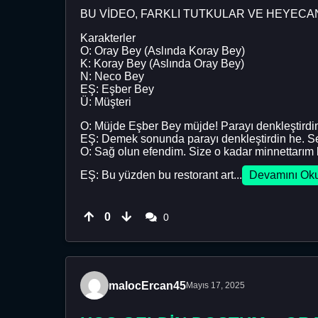
BU VİDEO, FARKLI TUTKULAR VE HEYECAN
Karakterler
O: Oray Bey (Aslında Koray Bey)
K: Koray Bey (Aslında Oray Bey)
N: Neco Bey
EŞ: Eşber Bey
Ü: Müşteri
O: Müjde Eşber Bey müjde! Parayı denkleştirdi
EŞ: Demek sonunda parayı denkleştirdin he. Se
O: Sağ olun efendim. Size o kadar minnettarım k
EŞ: Bu yüzden bu restorant art...
Devamını Ok
0
0
malocErcan45
Mayıs 17, 2025