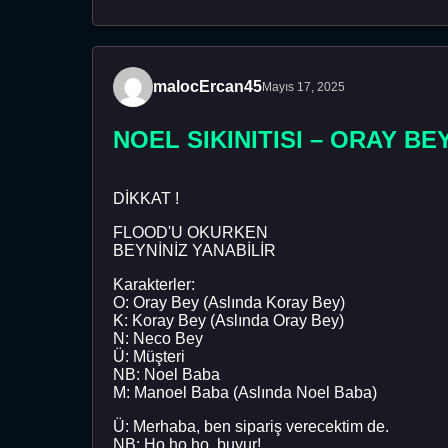
malocErcan45
Mayıs 17, 2025
NOEL SIKINITISI – ORAY BE
DİKKAT !
FLOOD'U OKURKEN
BEYNİNİZ YANABİLİR
Karakterler:
O: Oray Bey (Aslında Koray Bey)
K: Koray Bey (Aslında Oray Bey)
N: Neco Bey
Ü: Müşteri
NB: Noel Baba
M: Manoel Baba (Aslında Noel Baba)
Ü: Merhaba, ben sipariş verecektim de.
NB: Ho ho ho, buyur!