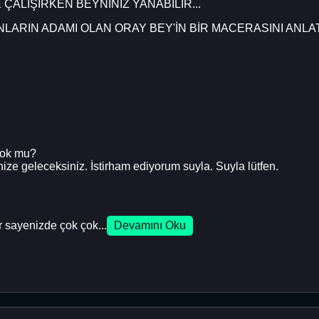
ÇALIŞIRKEN BEYNİNİZ YANABİLİR...
NLARIN ADAMI OLAN ORAY BEY'İN BİR MACERASINI ANLA
 yok mu?
inize geleceksiniz. İstirham ediyorum suyla. Suyla lütfen.
r sayenizde çok çok...
Devamını Oku