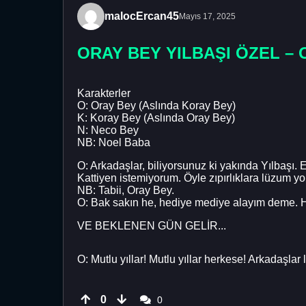
malocErcan45
Mayıs 17, 2025
ORAY BEY YILBAŞI ÖZEL – 
Karakterler
O: Oray Bey (Aslında Koray Bey)
K: Koray Bey (Aslında Oray Bey)
N: Neco Bey
NB: Noel Baba
O: Arkadaşlar, biliyorsunuz ki yakında Yılbaşı.
Kattiyen istemiyorum. Öyle zıpırlıklara lüzum yo
NB: Tabii, Oray Bey.
O: Bak sakın he, hediye mediye alayım deme. Hed
VE BEKLENEN GÜN GELİR...
O: Mutlu yıllar! Mutlu yıllar herkese! Arkadaşlar 
0
0