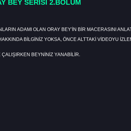
Y BEY SERİSİ 2.BÖLÜM
NLARIN ADAMI OLAN ORAY BEY'İN BİR MACERASINI ANLA
 HAKKINDA BİLGİNİZ YOKSA, ÖNCE ALTTAKİ VİDEOYU İZLE
ÇALIŞIRKEN BEYNİNİZ YANABİLİR.