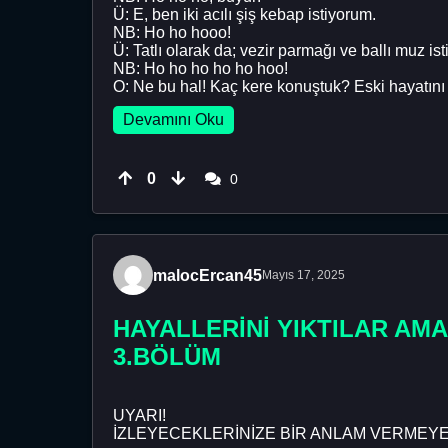
Ü: E, ben iki acılı şiş kebap istiyorum.
NB: Ho ho hooo!
Ü: Tatlı olarak da; vezir parmağı ve ballı muz 
NB: Ho ho ho ho ho hoo!
O: Ne bu hal! Kaç kere konuştuk? Eski hayatını
Devamını Oku
0
0
malocErcan45
Mayıs 17, 2025
HAYALLERİNİ YIKTILAR AMA
3.BÖLÜM
UYARI!
İZLEYECEKLERİNİZE BİR ANLAM VERMEYE 