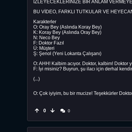
İZLEYECEKLERİNİZE BİR ANLAM VERMEYE 
BU VİDEO, FARKLI TUTKULAR VE HEYECA
Karakterler
O: Oray Bey (Aslında Koray Bey)
K: Koray Bey (Aslında Oray Bey)
N: Neco Bey
F: Doktor Fazıl
Ü: Müşteri
Ş: Şenol (Yeni Lokanta Çalışanı)
O: AHH! Kalbim acıyor. Doktor, kalbim! Doktor
F: İyi misiniz? Buyrun, şu ilacı için derhal kend
(...)
O: Çok iyiyim, bu bir mucize! Teşekkürler Dokto
0
0