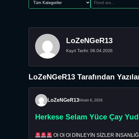
LoZeNGeR13
Kayıt Tarihi: 06.04.2026
LoZeNGeR13 Tarafından Yazıla
LoZeNGeR13
Nisan 6, 2026
Herkese Selam Yüce Çay Yudu
OI OI OI DİNLEYİN SİZLER İNSAN