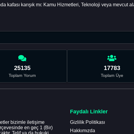
nda kafası karışık mı: Kamu Hizmetleri, Teknoloji veya mevcu
25135
17783
Toplam Yorum
Toplam Üye
Faydalı Linkler
tler bizimle iletişime
Gizlilik Politikası
erçevesinde en geç 1 (Bir)
Hakkımızda
aktır. Telif ya da hukuki