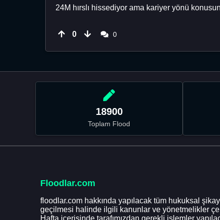
24M hırslı hissediyor ama kariyer yönü konusu
0
0
18900
Toplam Flood
Floodlar.com
floodlar.com hakkında yapılacak tüm hukuksal şikaye
geçilmesi halinde ilgili kanunlar ve yönetmelikler ç
Hafta içerisinde tarafımızdan gerekli işlemler yapılac