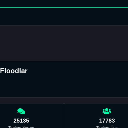
 Floodlar
25135
17783
Toplam Yorum
Toplam Üye