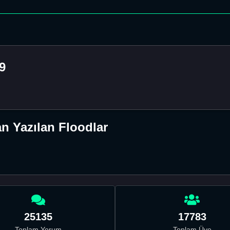
9
n Yazılan Floodlar
25135
17783
Toplam Yorum
Toplam Üye