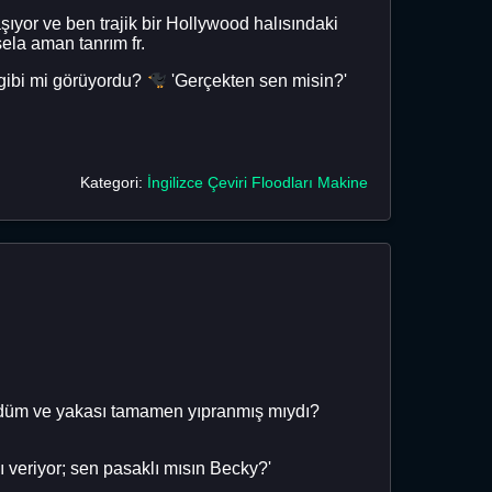
ıyor ve ben trajik bir Hollywood halısındaki
la aman tanrım fr.
gibi mi görüyordu?
'Gerçekten sen misin?'
Kategori:
İngilizce Çeviri Floodları Makine
ördüm ve yakası tamamen yıpranmış mıydı?
ı veriyor; sen pasaklı mısın Becky?'