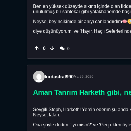
Ben en yüksek düzeyde sıkıntı içinde olan lidd
unutulmuş bir sahtekar gibi yatakhanemde baş
Neyse, beyincikimde bir anıyı canlandırdım
diye düşünüyorum. ve 'Hayır, Haçlı Seferleri'nde
0
0
lordastral990
Mart 9, 2026
Aman Tanrım Harketh gibi, ne
Sevgili Steph, Harketh! Yemin ederim şu anda
Neyse, falan.
Ona şöyle dedim: 'İyi misin?' ve 'Gerçekten öyle