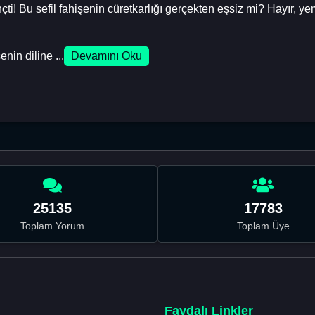
çti! Bu sefil fahişenin cüretkarlığı gerçekten eşsiz mi? Hayır, 
nin diline ...
Devamını Oku
25135
17783
Toplam Yorum
Toplam Üye
Faydalı Linkler