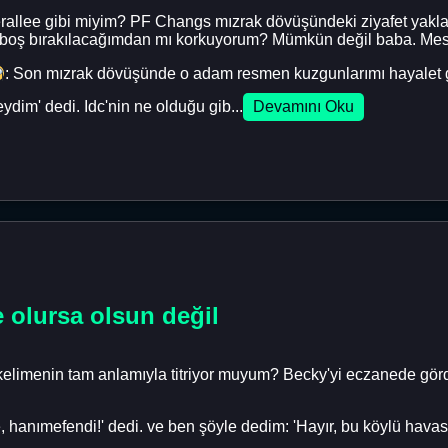
erallee gibi miyim? PF Changs mızrak dövüşündeki ziyafet yaklaş
ıboş bırakılacağımdan mı korkuyorum? Mümkün değil baba. Mese
: Son mızrak dövüşünde o adam resmen kuzgunlarımı hayalet 
ydim' dedi. Idc'nin ne olduğu gib...
Devamını Oku
 olursa olsun değil
 kelimenin tam anlamıyla titriyor muyum? Becky'yi eczanede g
, hanımefendi!' dedi. ve ben şöyle dedim: 'Hayır, bu köylü havas