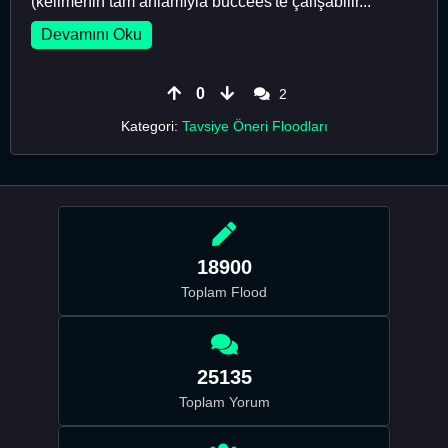
(kelimenin tam anlamıyla buccees'te çalışabilir...
Devamını Oku
0
2
Kategori:
Tavsiye Öneri Floodları
18900
Toplam Flood
25135
Toplam Yorum