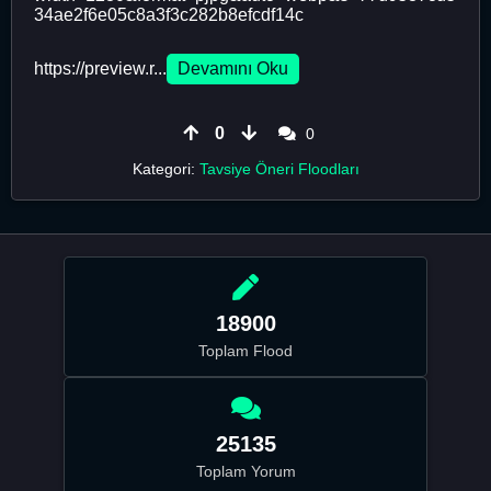
34ae2f6e05c8a3f3c282b8efcdf14c
https://preview.r...
Devamını Oku
0
0
Kategori:
Tavsiye Öneri Floodları
18900
Toplam Flood
25135
Toplam Yorum