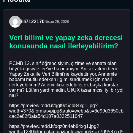
lili7122170
Nisan 29, 2026
Veri bilimi ve yapay zeka derecesi
konusunda nasıl ilerleyebilirim?
PCMB 12. sınıf öğrencisiyim. çizime ve sanata olan
büyük ilgisiyle jee'ye hazırlanıyor. Ancak ailem beni
Yapay Zeka ile Veri Bilimi'ne kaydettiriyor. Annemle
babamı mutlu ederken ilgimi sürdürmek için nasıl
ilerleyebilirim? Ailemi ikna edebilecek başka kurslar
var mı? Lütfen yardım edin. UI/UX tasarımcısı iyi bir yol
mu?
https://preview.redd.it/qgt9c5eb84xg1.jpg?
width=370&format=pjpg&auto=webp&s=6e99d3650cb
cac2e82f0afa54d107a0322511047
https://preview.redd.it/oqz0n4eb84xg1.jpg?
width=1280&format=pjpg&auto=webp&s=77d9587cd5