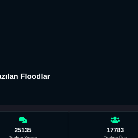
zılan Floodlar
25135
17783
Toplam Yorum
Toplam Üye